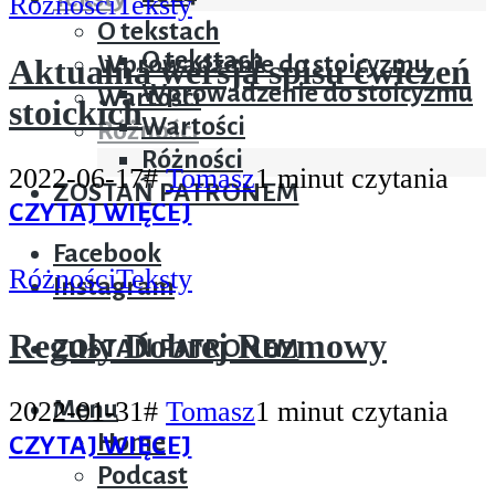
Różności
Teksty
Teksty
O tekstach
O tekstach
Wprowadzenie do stoicyzmu
Aktualna wersja spisu ćwiczeń
Wprowadzenie do stoicyzmu
Wartości
stoickich
Wartości
Różności
Różności
2022-06-17
#
Tomasz
1 minut czytania
ZOSTAŃ PATRONEM
CZYTAJ WIĘCEJ
Facebook
Różności
Teksty
Instagram
Reguły Dobrej Rozmowy
ZOSTAŃ PATRONEM
2022-01-31
#
Tomasz
1 minut czytania
Menu
Home
CZYTAJ WIĘCEJ
Podcast