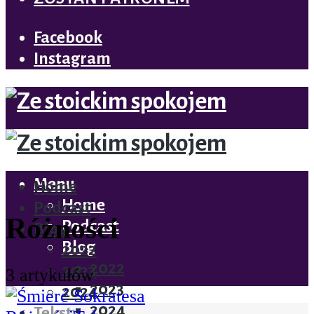
Facebook
Instagram
ZOSTAŃ PATRONEM
Menu
Home
Home
Podcast
Różności
Podcast
Blog
Blog
2022
2022
2023
3 artykułów
2023
2024
2024
Teksty