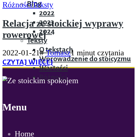
Blog
Różności
Teksty
2022
Relacja ze stoickiej wyprawy
2023
2024
rowerowej
Teksty
O tekstach
2022-01-21
#
Tomasz
1 minut czytania
Wprowadzenie do stoicyzmu
CZYTAJ WIĘCEJ
Wartości
Różności
Menu
Home