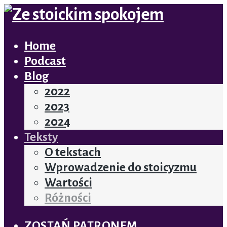
Home
Podcast
Blog
2022
2023
2024
Teksty
O tekstach
Wprowadzenie do stoicyzmu
Wartości
Różności
ZOSTAŃ PATRONEM