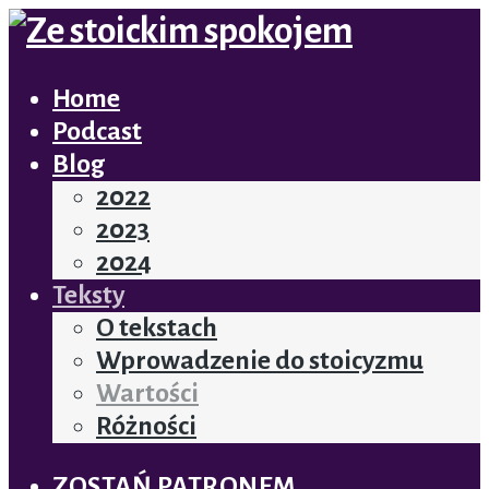
Home
Podcast
Blog
2022
2023
2024
Teksty
O tekstach
Wprowadzenie do stoicyzmu
Wartości
Różności
ZOSTAŃ PATRONEM