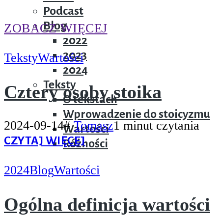
Podcast
Blog
ZOBACZ WIĘCEJ
2022
2023
Teksty
Wartości
2024
Teksty
Cztery osoby stoika
O tekstach
Wprowadzenie do stoicyzmu
2024-09-14
#
Tomasz
1 minut czytania
Wartości
CZYTAJ WIĘCEJ
Różności
2024
Blog
Wartości
Ogólna definicja wartości