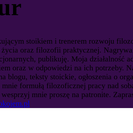
ur
kującym stoikiem i trenerem rozwoju filoz
ki życia oraz filozofii praktycznej. Nagry
cjonarnych, publikuję. Moja działalność a
em oraz w odpowiedzi na ich potrzeby. Na 
a blogu, teksty stoickie, ogłoszenia o or
mnie formułą filozoficznej pracy nad sobą
 wesprzyj mnie proszę na patronite. Zapras
okojem.pl