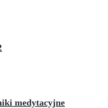
2
niki medytacyjne