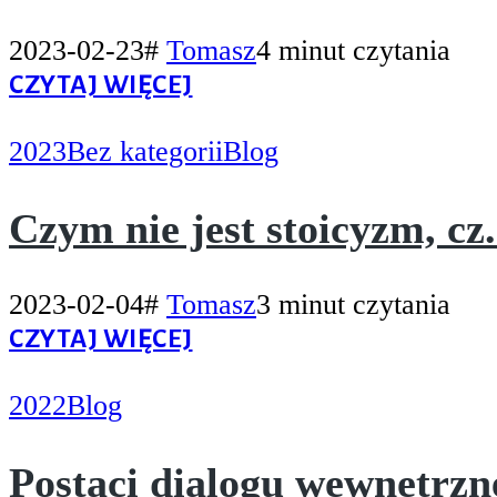
2023-02-23
#
Tomasz
4 minut czytania
CZYTAJ WIĘCEJ
2023
Bez kategorii
Blog
Czym nie jest stoicyzm, cz.
2023-02-04
#
Tomasz
3 minut czytania
CZYTAJ WIĘCEJ
2022
Blog
Postaci dialogu wewnętrzn