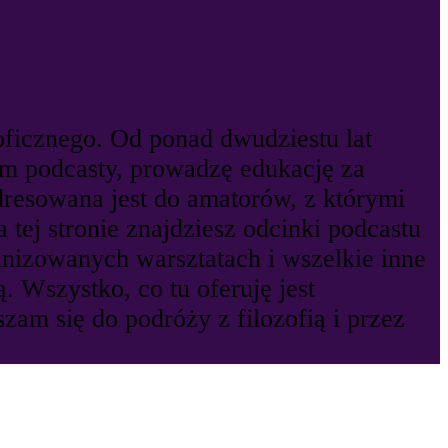
oficznego. Od ponad dwudziestu lat
wam podcasty, prowadzę edukację za
dresowana jest do amatorów, z którymi
tej stronie znajdziesz odcinki podcastu
ganizowanych warsztatach i wszelkie inne
. Wszystko, co tu oferuję jest
zam się do podróży z filozofią i przez