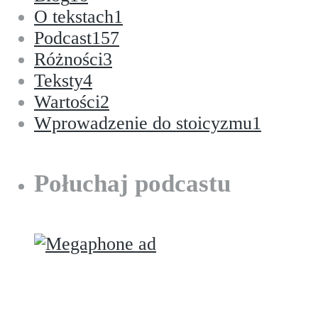
O tekstach
1
Podcast
157
Różności
3
Teksty
4
Wartości
2
Wprowadzenie do stoicyzmu
1
Połuchaj podcastu