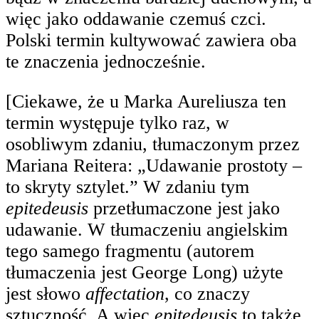
więc jako oddawanie czemuś czci.
Polski termin kultywować zawiera oba
te znaczenia jednocześnie.
[Ciekawe, że u Marka Aureliusza ten
termin występuje tylko raz, w
osobliwym zdaniu, tłumaczonym przez
Mariana Reitera: „Udawanie prostoty –
to skryty sztylet.” W zdaniu tym
epitedeusis
przetłumaczone jest jako
udawanie. W tłumaczeniu angielskim
tego samego fragmentu (autorem
tłumaczenia jest George Long) użyte
jest słowo
affectation
, co znaczy
sztuczność. A więc
epitedeusis
to także