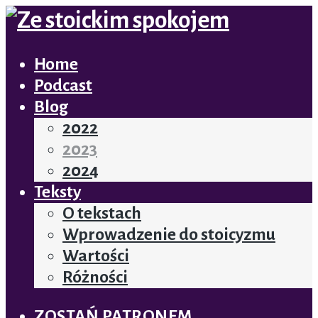
Home
Podcast
Blog
2022
2023
2024
Teksty
O tekstach
Wprowadzenie do stoicyzmu
Wartości
Różności
ZOSTAŃ PATRONEM