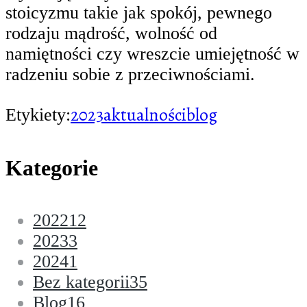
stoicyzmu takie jak spokój, pewnego
rodzaju mądrość, wolność od
namiętności czy wreszcie umiejętność w
radzeniu sobie z przeciwnościami.
2023
aktualności
blog
Etykiety:
Kategorie
2022
12
2023
3
2024
1
Bez kategorii
35
Blog
16