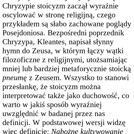
Chryzypie stoicyzm zaczął wyraźnie
oscylować w stronę religijną, czego
przykładem są słabo zachowane poglądy
Posejdoniosa. Bezpośredni poprzednik
Chryzypa, Kleantes, napisał słynny
hymn do Zeusa, w którym łączy wątki
filozoficzne z religijnymi, utożsamiając
mniej lub bardziej metaforycznie stoicką
pneumę
z Zeusem. Wszystko to stanowi
przesłankę, że stoicyzm można
interpretować także jako duchowość, co
warto w jakiś sposób wyraźniej
uwzględnić w badanej przez nas
definicji. W podstawowej wersji widzę
więc definicję:
Nabożne kultywowanie