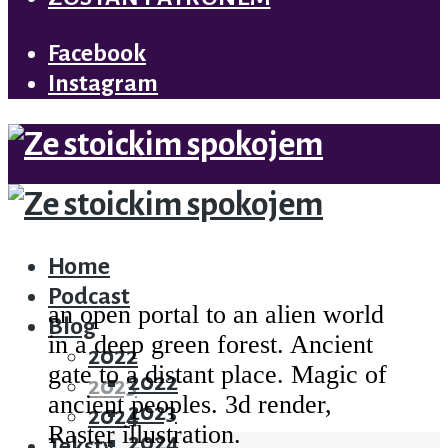
Facebook
Instagram
ZOSTAŃ PATRONEM
Menu
Home
Home
Podcast
an open portal to an alien world
Podcast
Blog
in a deep green forest. Ancient
Blog
2022
gate to a distant place. Magic of
2022
2023
ancient peoples. 3d render,
2023
2024
Raster illustration.
2024
Teksty