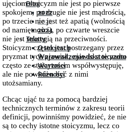
ujęciom stoicyzm nie jest po pierwsze
Blog
spokojem, po drugie nie jest mądrością,
2022
po trzecie nie jest też apatią (wolnością
2023
od namiętności), po czwarte wreszcie
2024
nie jest strategią na przeciwności.
Teksty
Stoicyzm często jest postrzegany przez
O tekstach
pryzmat tych zjawisk, zjawiska te nadto
Wprowadzenie do stoicyzmu
często ze stoicyzmem współwystępuję,
Wartości
ale nie powinien być z nimi
Różności
utożsamiany.
Chcąc ująć tu za pomocą bardziej
technicznych terminów z zakresu teorii
definicji, powinniśmy powidzieć, że nie
są to cechy istotne stoicyzmu, lecz co