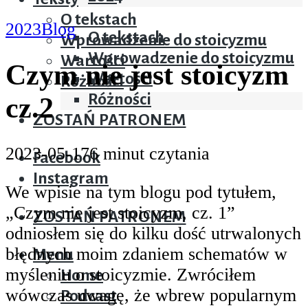
Teksty
O tekstach
2023
Blog
O tekstach
Wprowadzenie do stoicyzmu
Wprowadzenie do stoicyzmu
Wartości
Czym nie jest stoicyzm
Wartości
Różności
Różności
cz.2
ZOSTAŃ PATRONEM
2023-05-17
6 minut czytania
Facebook
Instagram
We wpisie na tym blogu pod tytułem,
„Czym nie jest stoicyzm, cz. 1”
ZOSTAŃ PATRONEM
odniosłem się do kilku dość utrwalonych
błędnych moim zdaniem schematów w
Menu
myśleniu o stoicyzmie. Zwróciłem
Home
wówczas uwagę, że wbrew popularnym
Podcast