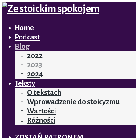
Home
Podcast
Blog
2022
2023
2024
Teksty
O tekstach
Wprowadzenie do stoicyzmu
Wartości
Różności
ZOSTAŃ PATRONEM