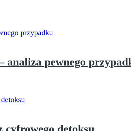
 – analiza pewnego przypad
 z cyfrowego detoksu