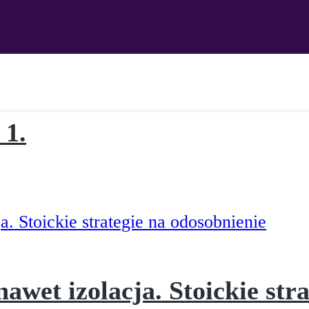
 1.
awet izolacja. Stoickie str