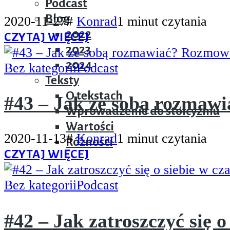
Podcast
Blog
2020-11-27
#
Konrad
1 minut czytania
2022
CZYTAJ WIĘCEJ
2023
2024
Bez kategorii
Podcast
Teksty
O tekstach
#43 – Jak ze sobą rozmaw
Wprowadzenie do stoicyzmu
Wartości
2020-11-13
#
Konrad
1 minut czytania
Różności
CZYTAJ WIĘCEJ
Bez kategorii
Podcast
#42 – Jak zatroszczyć się 