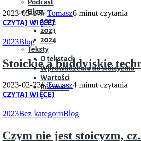
Podcast
Blog
2023-05-17
#
Tomasz
6 minut czytania
2022
CZYTAJ WIĘCEJ
2023
2024
2023
Blog
Teksty
O tekstach
Stoickie a buddyjskie tech
Wprowadzenie do stoicyzmu
Wartości
2023-02-23
#
Tomasz
4 minut czytania
Różności
CZYTAJ WIĘCEJ
2023
Bez kategorii
Blog
Czym nie jest stoicyzm, cz.