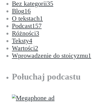
Bez kategorii
35
Blog
16
O tekstach
1
Podcast
157
Różności
3
Teksty
4
Wartości
2
Wprowadzenie do stoicyzmu
1
Połuchaj podcastu