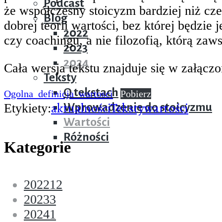
Podcast
że współczesny stoicyzm bardziej niż cz
Blog
dobrej teorii wartości, bez której będzie 
2022
czy coachingu, a nie filozofią, którą za
2023
2024
Cała wersja tekstu znajduje się w załączo
Teksty
O tekstach
Ogolna_definicja_wartosci
Pobierz
aktualności
Teksty
wartości
Wprowadzenie do stoicyzmu
Etykiety:
Wartości
Różności
Kategorie
2022
12
2023
3
2024
1