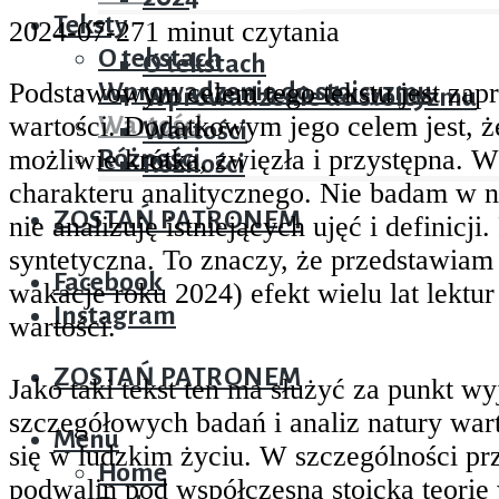
Teksty
2024-07-27
1 minut czytania
Teksty
O tekstach
Facebook
O tekstach
Podstawowym celem tego tekstu jest zapr
Wprowadzenie do stoicyzmu
Instagram
Wprowadzenie do stoicyzmu
wartości. Dodatkowym jego celem jest, że
Wartości
Wartości
możliwie krótka, zwięzła i przystępna. W
Różności
Różności
charakteru analitycznego. Nie badam w ni
ZOSTAŃ PATRONEM
nie analizuję istniejących ujęć i definicji
syntetyczna. To znaczy, że przedstawiam
Facebook
wakacje roku 2024) efekt wielu lat lektur
Instagram
wartości.
ZOSTAŃ PATRONEM
Jako taki tekst ten ma służyć za punkt wyj
szczegółowych badań i analiz natury wart
Menu
się w ludzkim życiu. W szczególności pr
Home
podwalin pod współczesną stoicką teorię 