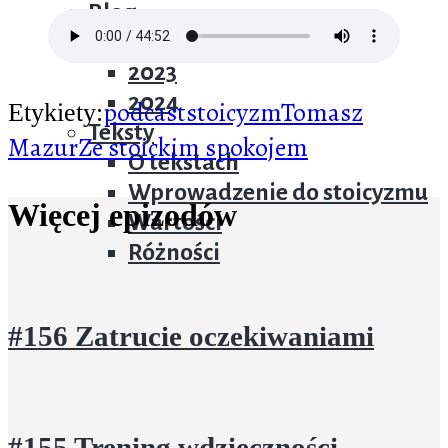
Blog
2022
2023
2024
podcast
stoicyzm
Tomasz
Etykiety:
Teksty
Mazur
Ze stoickim spokojem
O tekstach
Wprowadzenie do stoicyzmu
Więcej epizodów
Wartości
Różności
#156 Zatrucie oczekiwaniami
#155 Trening wdzięczności