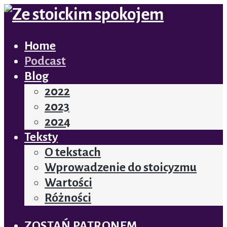
Home
Podcast
Blog
2022
2023
2024
Teksty
O tekstach
Wprowadzenie do stoicyzmu
Wartości
Różności
ZOSTAŃ PATRONEM