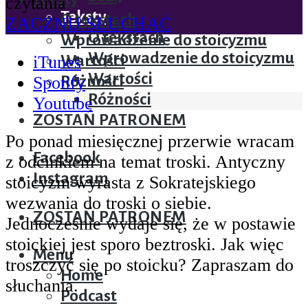
czytania
Teksty
O tekstach
ZACZNIJ SŁUCHAĆ
O tekstach
Wprowadzenie do stoicyzmu
Wprowadzenie do stoicyzmu
iTunes
Wartości
Wartości
Spotify
Różności
Różności
Youtube
ZOSTAŃ PATRONEM
Po ponad miesięcznej przerwie wracam
Facebook
z odcinkiem na temat troski. Antyczny
Instagram
stoicyzm wyrasta z Sokratejskiego
wezwania do troski o siebie.
ZOSTAŃ PATRONEM
Jednocześnie wydaje się, że w postawie
stoickiej jest sporo beztroski. Jak więc
Menu
troszczyć się po stoicku? Zapraszam do
Home
słuchania.
Podcast