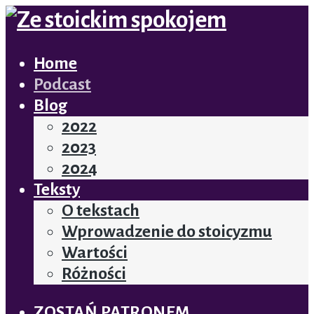
Home
Podcast
Blog
2022
2023
2024
Teksty
O tekstach
Wprowadzenie do stoicyzmu
Wartości
Różności
ZOSTAŃ PATRONEM