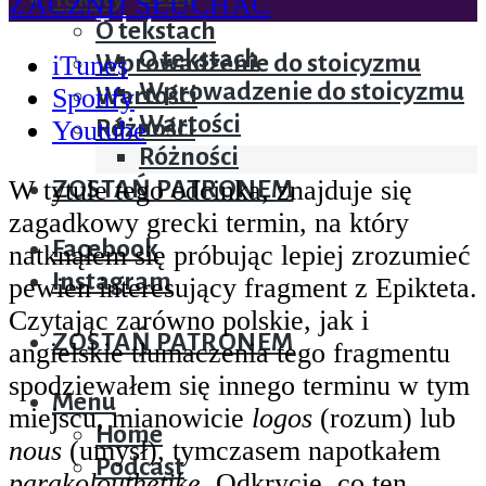
ZACZNIJ SŁUCHAĆ
Teksty
O tekstach
O tekstach
iTunes
Wprowadzenie do stoicyzmu
Wprowadzenie do stoicyzmu
Spotify
Wartości
Wartości
Youtube
Różności
Różności
W tytule tego odcinka, znajduje się
ZOSTAŃ PATRONEM
zagadkowy grecki termin, na który
Facebook
natknąłem się próbując lepiej zrozumieć
Instagram
pewien interesujący fragment z Epikteta.
Czytając zarówno polskie, jak i
ZOSTAŃ PATRONEM
angielskie tłumaczenia tego fragmentu
spodziewałem się innego terminu w tym
Menu
miejscu, mianowicie
logos
(rozum) lub
Home
nous
(umysł), tymczasem napotkałem
Podcast
parakolouthetike
. Odkrycie, co ten