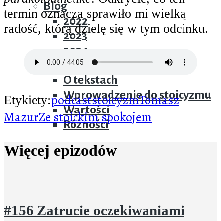
Blog
termin oznacza sprawiło mi wielką
2022
radość, którą dzielę się w tym odcinku.
2023
2024
Teksty
O tekstach
Wprowadzenie do stoicyzmu
podcast
stoicyzm
Tomasz
Etykiety:
Wartości
Mazur
Ze stoickim spokojem
Różności
Więcej epizodów
#156 Zatrucie oczekiwaniami