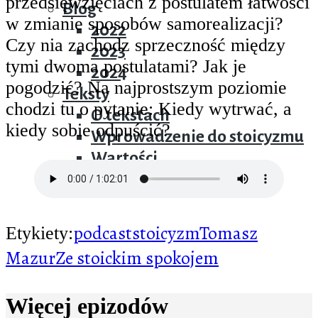
przedsięwzięciach z postulatem łatwości
Blog
w zmianie sposobów samorealizacji?
2022
Czy nia zachodz sprzeczność między
2023
tymi dwoma postulatami? Jak je
2024
pogodzić? Na najprostszym poziomie
Teksty
chodzi tu o pytanie: Kiedy wytrwać, a
O tekstach
kiedy sobie odpuścić?
Wprowadzenie do stoicyzmu
Wartości
Różności
podcast
stoicyzm
Tomasz
Etykiety:
Mazur
Ze stoickim spokojem
Więcej epizodów