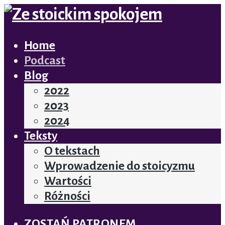
Home
Podcast
Blog
2022
2023
2024
Teksty
O tekstach
Wprowadzenie do stoicyzmu
Wartości
Różności
ZOSTAŃ PATRONEM