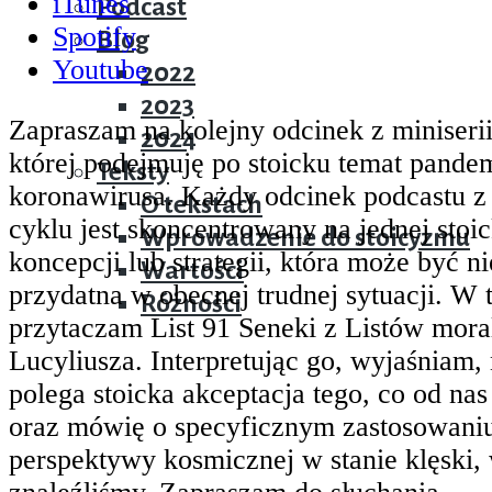
iTunes
Podcast
Spotify
Blog
Youtube
2022
2023
Zapraszam na kolejny odcinek z miniseri
2024
której podejmuję po stoicku temat pandem
Teksty
koronawirusa. Każdy odcinek podcastu z 
O tekstach
cyklu jest skoncentrowany na jednej stoic
Wprowadzenie do stoicyzmu
koncepcji lub strategii, która może być n
Wartości
przydatna w obecnej trudnej sytuacji. W
Różności
przytaczam List 91 Seneki z Listów mora
Lucyliusza. Interpretując go, wyjaśniam,
polega stoicka akceptacja tego, co od nas
oraz mówię o specyficznym zastosowaniu 
perspektywy kosmicznej w stanie klęski, 