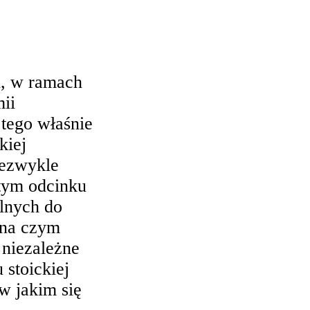
i, w ramach
ii
tego właśnie
kiej
iezwykle
 tym odcinku
lnych do
 na czym
 niezależne
stoickiej
w jakim się