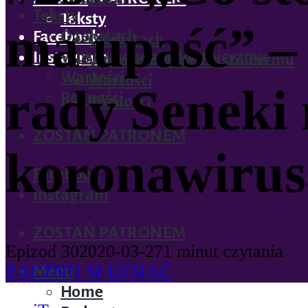
Teksty
Teksty
ma upaść” –
O tekstach
Facebook
O tekstach
Wprowadzenie do stoicyzmu
Instagram
Wprowadzenie do stoicyzmu
Wartości
Wartości
rady Seneki
Różności
Różności
ZOSTAŃ PATRONEM
koronawirus
Facebook
Instagram
ZOSTAŃ PATRONEM
Epizod 30
2020-03-27
1 minut czytania
ZACZNIJ SŁUCHAĆ
Menu
Home