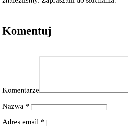
znaleźliśmy. Zapraszam do słuchania.
Komentuj
Komentarze
Nazwa
*
Adres email
*