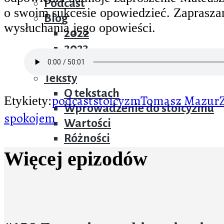
Podcast
o swoim sukcesie opowiedzieć. Zaprasz
Blog
wysłuchania jego opowieści.
2022
2023
2024
Teksty
O tekstach
podcast
stoicyzm
Tomasz Mazur
Etykiety:
Wprowadzenie do stoicyzmu
spokojem
Wartości
Różności
Więcej epizodów