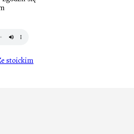
am
Ze stoickim