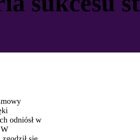
ria sukcesu s
ozmowy
ęki
ich odniósł w
. W
zgodził się