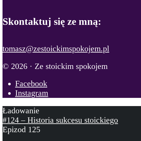
Skontaktuj się ze mną:
tomasz@zestoickimspokojem.pl
© 2026 · Ze stoickim spokojem
Facebook
Instagram
#124 – Historia sukcesu stoickiego
Epizod 125