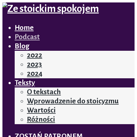
Home
Podcast
Blog
2022
2023
2024
Teksty
O tekstach
Wprowadzenie do stoicyzmu
Wartości
Różności
ZOSTAŃ PATRONEM