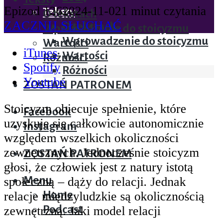
Epizod 126
2024-11-02
1 minut czytania
Teksty
O tekstach
ZACZNIJ SŁUCHAĆ
O tekstach
Wprowadzenie do stoicyzmu
Wprowadzenie do stoicyzmu
Wartości
iTunes
Wartości
Różności
Spotify
Różności
Youtube
ZOSTAŃ PATRONEM
Stoicyzm obiecuje spełnienie, które
Facebook
uzyskuje się całkowicie autonomicznie
Instagram
względem wszelkich okoliczności
zewnętrznych. Jednocześnie stoicyzm
ZOSTAŃ PATRONEM
głosi, że człowiek jest z natury istotą
Menu
społeczną – dąży do relacji. Jednak
Home
relacje międzyludzkie są okolicznością
Podcast
zewnętrzną. Jaki model relacji