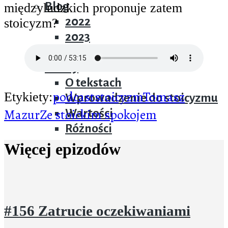
Blog
międzyludzkich proponuje zatem
2022
stoicyzm?
2023
2024
Teksty
O tekstach
podcast
stoicyzm
Tomasz
Etykiety:
Wprowadzenie do stoicyzmu
Mazur
Ze stoickim spokojem
Wartości
Różności
Więcej epizodów
#156 Zatrucie oczekiwaniami