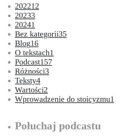
2022
12
2023
3
2024
1
Bez kategorii
35
Blog
16
O tekstach
1
Podcast
157
Różności
3
Teksty
4
Wartości
2
Wprowadzenie do stoicyzmu
1
Połuchaj podcastu