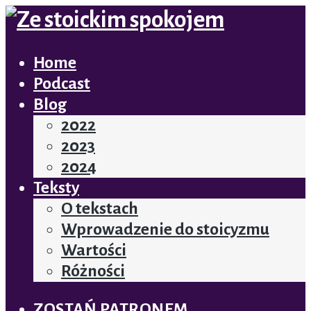
Home
Podcast
Blog
2022
2023
2024
Teksty
O tekstach
Wprowadzenie do stoicyzmu
Wartości
Różności
ZOSTAŃ PATRONEM