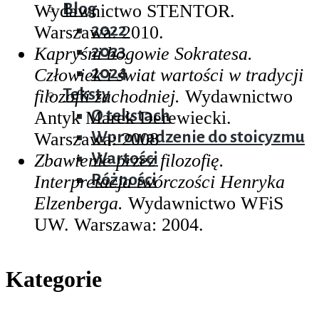
Blog
Wydawnictwo STENTOR.
2022
Warszawa: 2010.
2023
Kapryśni bogowie Sokratesa.
2024
Człowiek i świat wartości w tradycji
Teksty
filozofii zachodniej.
Wydawnictwo
O tekstach
Antyk Marek Derewiecki.
Wprowadzenie do stoicyzmu
Warszawa: 2008
Wartości
Zbawienie przez filozofię.
Różności
Interpretacja twórczości Henryka
Elzenberga.
Wydawnictwo WFiS
UW. Warszawa: 2004.
Kategorie