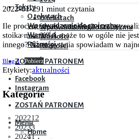
Teksty
2022-01-29
1 minut czytania
Teksty
O tekstach
Facebook
O tekstach
Ile procent ideału stoickiego trzeba zre
Wprowadzenie do stoicyzmu
Instagram
Wprowadzenie do stoicyzmu
stoika mienić? A może to w ogóle nie jest
Wartości
Wartości
innego? Na te pytania spowiadam w najn
Różności
Różności
Blog-1
Pobierz
ZOSTAŃ PATRONEM
aktualności
Etykiety:
Facebook
Instagram
Kategorie
ZOSTAŃ PATRONEM
2022
12
Menu
2023
3
Home
2024
1