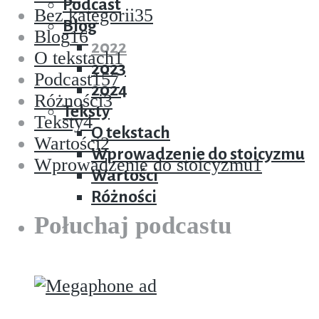
Podcast
Bez kategorii
35
Blog
Blog
16
2022
O tekstach
1
2023
Podcast
157
2024
Różności
3
Teksty
Teksty
4
O tekstach
Wartości
2
Wprowadzenie do stoicyzmu
Wprowadzenie do stoicyzmu
1
Wartości
Różności
Połuchaj podcastu